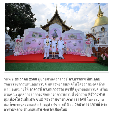
วันที่
9 ธันวาคม 2568
ผู้ช่วยศาสตราจารย์
ดร.อรรณพ ทัศนอุดม
รักษาราชการแทนอธิการบดี มหาวิทยาลัยเทคโนโลยีราชมงคลล้าน
นา มอบหมายให้
อาจารย์ ดร.กนกวรรณ คชสีห์
ผู้ช่วยอธิการบดี พร้อม
ด้วยคณะบุคลากรจากกองพัฒนาอาคารสถานที่ เข้าร่วม
พิธีวางพาน
พุ่มเนื่องในวันสิ้นพระชนม์ พระราชชายาเจ้าดารารัศมี
ในพระบาท
สมเด็จพระจุลจอมเกล้าเจ้าอยู่หัว รัชกาลที่ 5 ณ
วัดป่าดาราภิรมย์ พระ
อารามหลวง อำเภอแม่ริม จังหวัดเชียงใหม่