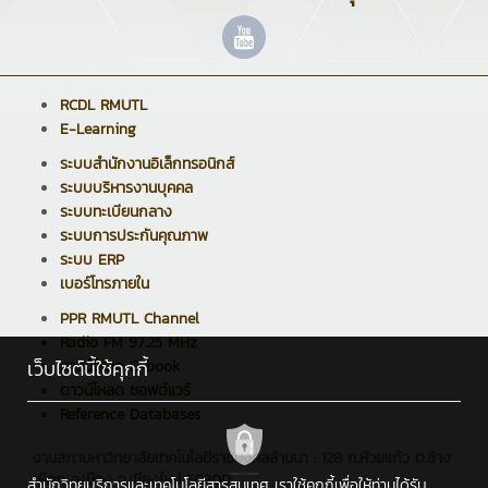
RCDL RMUTL
E-Learning
ระบบสำนักงานอิเล็กทรอนิกส์
ระบบบริหารงานบุคคล
ระบบทะเบียนกลาง
ระบบการประกันคุณภาพ
ระบบ ERP
เบอร์โทรภายใน
PPR RMUTL Channel
Radio FM 97.25 MHz
เว็บไซต์นี้ใช้คุกกี้
ดาวน์โหลด E-book
ดาวน์โหลด ซอฟต์แวร์
Reference Databases
งานสภามหาวิทยาลัยเทคโนโลยีราชมงคลล้านนา : 128 ถ.ห้วยแก้ว ต.ช้าง
เผือก อ.เมือง จ.เชียงใหม่ 50300
สำนักวิทยบริการและเทคโนโลยีสารสนเทศ เราใช้คุกกี้เพื่อให้ท่านได้รับ