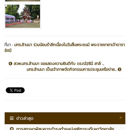
ที่มา :
มทร.ล้านนา ร่วมน้อมรำลึกเนื่องในวันสิ้นพระชนม์ พระราชชายาเจ้าดารา
รัศมี
สวพ.มทร.ล้านนา ขอแสดงความยินดีกับ ดร.ณัฐธินี สาลี ...
มทร.ล้านนา เป็นเจ้าภาพจัดกิจกรรมการประชุมเครือข่าย...
ข่าวล่าสุด
การสรรหาผู้สมควรดำรงตำแหน่งอธิการบดีมหาวิทยาลัย