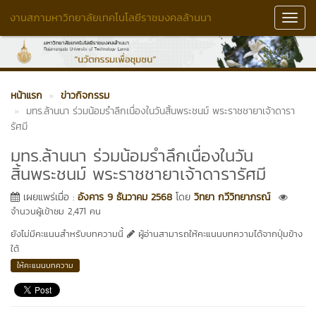
งานสภามหาวิทยาลัยเทคโนโลยีราชมงคลล้านนา
Toggl
Navig
หน้าแรก
ข่าวกิจกรรม
มทร.ล้านนา ร่วมน้อมรำลึกเนื่องในวันสิ้นพระชนม์ พระราชชายาเจ้าดารา
รัศมี
มทร.ล้านนา ร่วมน้อมรำลึกเนื่องในวัน
สิ้นพระชนม์ พระราชชายาเจ้าดารารัศมี
เผยแพร่เมื่อ :
อังคาร 9 ธันวาคม 2568
โดย
วิทยา กวีวิทยาภรณ์
จำนวนผู้เข้าชม 2,471 คน
ยังไม่มีคะแนนสำหรับบทความนี้
ผู้อ่านสามารถให้คะแนนบทความได้จากปุ่มข้าง
ใต้
ให้คะแนนบทความ