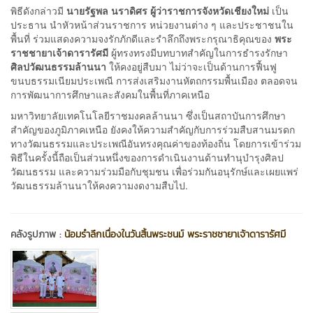
พิธีดังกล่าวมี
นายรัฐพล นราดิศร ผู้ว่าราชการจังหวัดเชียงใหม่
เป็น
ประธาน นำหัวหน้าส่วนราชการ หน่วยงานต่าง ๆ และประชาชนใน
พื้นที่ ร่วมแสดงความจงรักภักดีและรำลึกถึงพระกรุณาธิคุณของ
พระ
ราชชายาเจ้าดารารัศมี
ผู้ทรงทรงมีบทบาทสำคัญในการธำรงรักษา
ศิลปวัฒนธรรมล้านนา
ให้คงอยู่สืบมา ไม่ว่าจะเป็นด้านการฟื้นฟู
ขนบธรรมเนียมประเพณี การส่งเสริมงานหัตถกรรมพื้นเมือง ตลอดจน
การพัฒนาการศึกษาและสังคมในพื้นที่ภาคเหนือ
มหาวิทยาลัยเทคโนโลยีราชมงคลล้านนา ซึ่งเป็นสถาบันการศึกษา
สำคัญของภูมิภาคเหนือ ยังคงให้ความสำคัญกับการร่วมสืบสานมรดก
ทางวัฒนธรรมและประเพณีอันทรงคุณค่าของท้องถิ่น โดยการเข้าร่วม
พิธีในครั้งนี้ถือเป็นส่วนหนึ่งของการดำเนินงานด้านทำนุบำรุงศิลป
วัฒนธรรม และความร่วมมือกับชุมชน เพื่อร่วมกันอนุรักษ์และเผยแพร่
วัฒนธรรมล้านนาให้คงความงดงามสืบไป.
คลังรูปภาพ :
น้อมรำลึกเนื่องในวันสิ้นพระชนม์ พระราชชายาเจ้าดารารัศมี