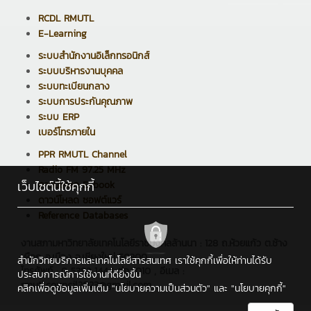
RCDL RMUTL
E-Learning
ระบบสำนักงานอิเล็กทรอนิกส์
ระบบบริหารงานบุคคล
ระบบทะเบียนกลาง
ระบบการประกันคุณภาพ
ระบบ ERP
เบอร์โทรภายใน
PPR RMUTL Channel
Radio FM 97.25 MHz
เว็บไซต์นี้ใช้คุกกี้
ดาวน์โหลด E-book
ดาวน์โหลด ซอฟต์แวร์
Reference Databases
งานสภามหาวิทยาลัยเทคโนโลยีราชมงคลล้านนา : 128 ถ.ห้วยแก้ว ต.ช้าง
เผือก อ.เมือง จ.เชียงใหม่ 50300
สำนักวิทยบริการและเทคโนโลยีสารสนเทศ เราใช้คุกกี้เพื่อให้ท่านได้รับ
โทรศัพท์ : 0 5392 1444 ต่อ 1010 , อีเมล :
ประสบการณ์การใช้งานที่ดียิ่งขึ้น
rmutl.council2023@gmail.com
คลิกเพื่อดูข้อมูลเพิ่มเติม
"นโยบายความเป็นส่วนตัว"
และ
"นโยบายคุกกี้"