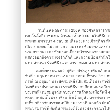
วันที่ 29 พฤษภาคม 2569 รองศาสตราจารย์ 
เทคโนโลยีราชมงคลล้านนา เป็นประธานในพิธีถว
พระชนมพรรษา 4 รอบ สมเด็จพระนางเจ้าสุทิดา พั
เปิดกรวยดอกไม้ กล่าวถวายพระพรชัยมงคลและร่วม
นามถวายพระพรชัยมงคลเบื้องหน้าพระฉายาลักษณ์ 
แสดงออกถึงความจงรักภักดี และความน้อมสำนึกใ
มทร.ล้านนา ร่วมพิธี ณ ศาลาราชมงคล มทร.ล้าน
สมเด็จพระนางเจ้าสุทิดา พัชรสุธาพิมลลักษณ พระ
วันที่ 1 พฤษภาคม 2562 พระบาทสมเด็จพระวิชรเกล
กรณ์ ณ อยุธยา พระอัครมเหสี เป็น สมเด็จพระราชิ
โดยที่ทรงประกอบพระราชพิธีราชาภิเษกสมรสกับพ
ประเพณีโดยสมบูรณ์ทุกประการแล้วและเมื่อวันที
พระบาทสมเด็จพระวชิรเกล้าเจ้าอยู่หัว ทรงพระรา
เสด็จเถลิงถวัลยราชสมบัติบรมราชาภิเษกแล้ว ย่อม
พระบรมราชินี ดังนั้น พระองค์จึงทรงพระกรุณาโป