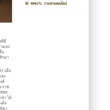
RMUTL วารสารออนไลน์
พิธี
ร่วมลง
ื่อ
ศึกษา
 เมื่อ
าลง
งศ์
ละราช
2562
จ้า ได้
เด็จ
ทิดา