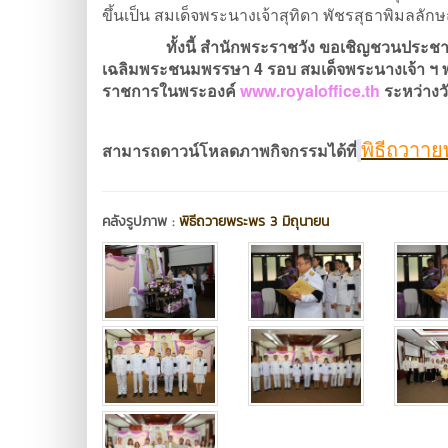
ขึ้นเป็น สมเด็จพระนางเจ้าสุทิดา พัชรสุธาพิมลลั
ทั้งนี้ สำนักพระราชวัง ขอเชิญชวนปร
เฉลิมพระชนมพรรษา 4 รอบ สมเด็จพระนางเจ้า ฯ พร
ราชการในพระองค์
www.royaloffice.th
ระหว่างวั
พิธีถวาา
สามารถดาวน์โหลดภาพกิจกรรมได้ที่
คลังรูปภาพ :
พิธีถวายพระพร 3 มิถุนายน