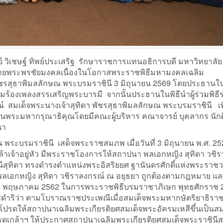
วิเชษฐ์ ทิพย์ประเสริฐ รักษาราชการแทนอธิการบดี มหาวิทยาลัย
ายพระพรชัยมงคลเนื่องในโอกาสพระราชพิธีมหามงคลเฉลิม
ชรสุธาพิมลลักษณ พระบรมราชินี 3 มิถุนายน 2569 โดยประธานใน
ร้องเพลงสรรเสริญพระบารมี จากนั้นประธานในพิธีนำผู้ร่วมพิธี
สมเด็จพระนางเจ้าสุทิดา พัชรสุธาพิมลลักษณ พระบรมราชินี เพ
นพระมหากรุณาธิคุณโดยมีคณะผู้บริหาร คณาจารย์ บุคลากร นัก
นา
บรมราชินี เสด็จพระราชสมภพ เมื่อวันที่ 3 มิถุนายน พ.ศ. 2521
้าเจ้าอยู่หัว มีพระราชโองการให้สถาปนา พลเอกหญิง สุทิดา วชิร
นีสุทิดา ทรงดำรงตำแหน่งพระอิสริยยศ ฐานันดรศักดิ์แห่งพระราชว
ลเอกหญิง สุทิดา วชิราลงกรณ์ ณ อยุธยา ถูกต้องตามกฎหมาย แ
่ 4 พฤษภาคม 2562 ในการพระราชพิธีบรมราชาภิเษก พุทธศักราช 
ชดำริว่า ตามโบราณราชประเพณีเมื่อสมเด็จพระมหากษัตริยาธิราชเ
โปรดให้สถาปนาเฉลิมพระเกียรติยศสมเด็จพระอัครมเหสีขึ้นเป็นสม
รดเกล้าฯ ให้ประกาศสถาปนาเฉลิมพระเกียรติยศสมเด็จพระราชินีสุ