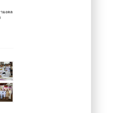
หามงคล
ย