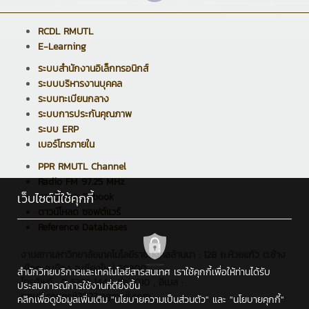
RCDL RMUTL
E-Learning
ระบบสำนักงานอิเล็กทรอนิกส์
ระบบบริหารงานบุคคล
ระบบทะเบียนกลาง
ระบบการประกันคุณภาพ
ระบบ ERP
เบอร์โทรภายใน
PPR RMUTL Channel
Radio FM 97.25 MHz
เว็บไซต์นี้ใช้คุกกี้
ดาวน์โหลด E-book
ดาวน์โหลด ซอฟต์แวร์
Reference Databases
งานสภามหาวิทยาลัยเทคโนโลยีราชมงคลล้านนา : 128 ถ.ห้วยแก้ว ต.ช้าง
เผือก อ.เมือง จ.เชียงใหม่ 50300
สำนักวิทยบริการและเทคโนโลยีสารสนเทศ เราใช้คุกกี้เพื่อให้ท่านได้รับ
โทรศัพท์ : 0 5392 1444 ต่อ 1010 , อีเมล :
ประสบการณ์การใช้งานที่ดียิ่งขึ้น
rmutl.council2023@gmail.com
คลิกเพื่อดูข้อมูลเพิ่มเติม
"นโยบายความเป็นส่วนตัว"
และ
"นโยบายคุกกี้"